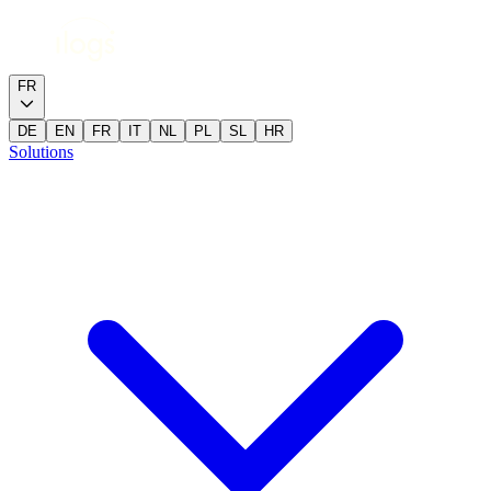
FR
DE
EN
FR
IT
NL
PL
SL
HR
Solutions