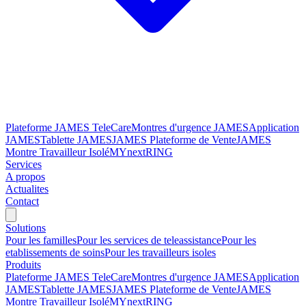
Plateforme JAMES TeleCare
Montres d'urgence JAMES
Application
JAMES
Tablette JAMES
JAMES Plateforme de Vente
JAMES
Montre Travailleur Isolé
MYnextRING
Services
A propos
Actualites
Contact
Solutions
Pour les familles
Pour les services de teleassistance
Pour les
etablissements de soins
Pour les travailleurs isoles
Produits
Plateforme JAMES TeleCare
Montres d'urgence JAMES
Application
JAMES
Tablette JAMES
JAMES Plateforme de Vente
JAMES
Montre Travailleur Isolé
MYnextRING