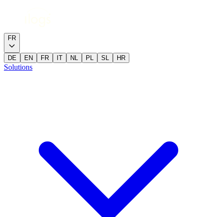
FR
DE
EN
FR
IT
NL
PL
SL
HR
Solutions