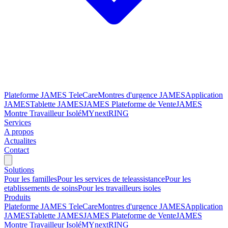
Plateforme JAMES TeleCare
Montres d'urgence JAMES
Application
JAMES
Tablette JAMES
JAMES Plateforme de Vente
JAMES
Montre Travailleur Isolé
MYnextRING
Services
A propos
Actualites
Contact
Solutions
Pour les familles
Pour les services de teleassistance
Pour les
etablissements de soins
Pour les travailleurs isoles
Produits
Plateforme JAMES TeleCare
Montres d'urgence JAMES
Application
JAMES
Tablette JAMES
JAMES Plateforme de Vente
JAMES
Montre Travailleur Isolé
MYnextRING