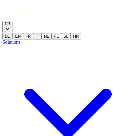
FR
DE
EN
FR
IT
NL
PL
SL
HR
Solutions