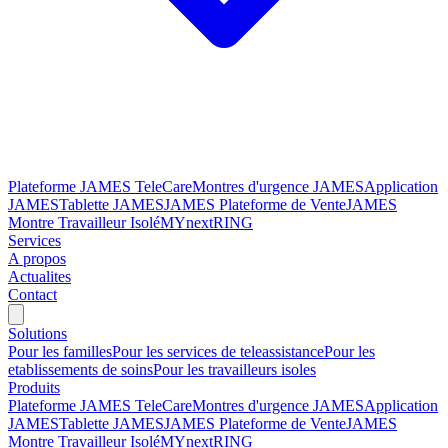
Plateforme JAMES TeleCare
Montres d'urgence JAMES
Application
JAMES
Tablette JAMES
JAMES Plateforme de Vente
JAMES
Montre Travailleur Isolé
MYnextRING
Services
A propos
Actualites
Contact
Solutions
Pour les familles
Pour les services de teleassistance
Pour les
etablissements de soins
Pour les travailleurs isoles
Produits
Plateforme JAMES TeleCare
Montres d'urgence JAMES
Application
JAMES
Tablette JAMES
JAMES Plateforme de Vente
JAMES
Montre Travailleur Isolé
MYnextRING