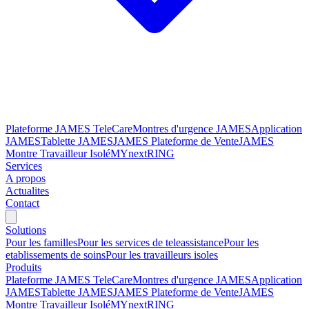
Plateforme JAMES TeleCare
Montres d'urgence JAMES
Application
JAMES
Tablette JAMES
JAMES Plateforme de Vente
JAMES
Montre Travailleur Isolé
MYnextRING
Services
A propos
Actualites
Contact
Solutions
Pour les familles
Pour les services de teleassistance
Pour les
etablissements de soins
Pour les travailleurs isoles
Produits
Plateforme JAMES TeleCare
Montres d'urgence JAMES
Application
JAMES
Tablette JAMES
JAMES Plateforme de Vente
JAMES
Montre Travailleur Isolé
MYnextRING