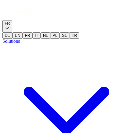
FR
DE
EN
FR
IT
NL
PL
SL
HR
Solutions