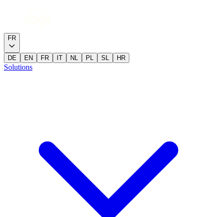
FR
DE
EN
FR
IT
NL
PL
SL
HR
Solutions