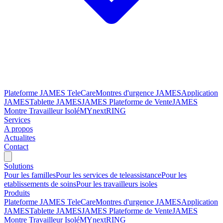
Plateforme JAMES TeleCare
Montres d'urgence JAMES
Application
JAMES
Tablette JAMES
JAMES Plateforme de Vente
JAMES
Montre Travailleur Isolé
MYnextRING
Services
A propos
Actualites
Contact
Solutions
Pour les familles
Pour les services de teleassistance
Pour les
etablissements de soins
Pour les travailleurs isoles
Produits
Plateforme JAMES TeleCare
Montres d'urgence JAMES
Application
JAMES
Tablette JAMES
JAMES Plateforme de Vente
JAMES
Montre Travailleur Isolé
MYnextRING