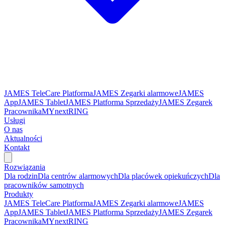
JAMES TeleCare Platforma
JAMES Zegarki alarmowe
JAMES
App
JAMES Tablet
JAMES Platforma Sprzedaży
JAMES Zegarek
Pracownika
MYnextRING
Usługi
O nas
Aktualności
Kontakt
Rozwiązania
Dla rodzin
Dla centrów alarmowych
Dla placówek opiekuńczych
Dla
pracowników samotnych
Produkty
JAMES TeleCare Platforma
JAMES Zegarki alarmowe
JAMES
App
JAMES Tablet
JAMES Platforma Sprzedaży
JAMES Zegarek
Pracownika
MYnextRING