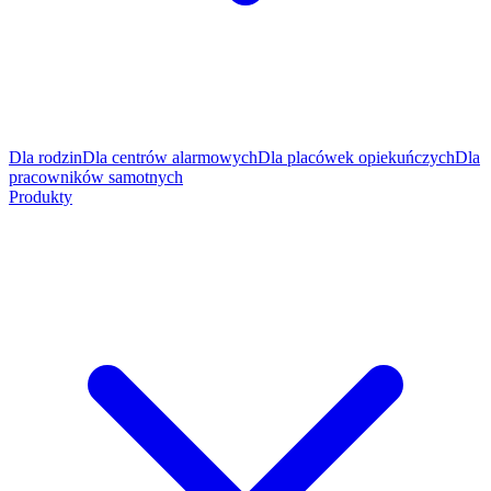
Dla rodzin
Dla centrów alarmowych
Dla placówek opiekuńczych
Dla
pracowników samotnych
Produkty