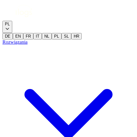
PL
DE
EN
FR
IT
NL
PL
SL
HR
Rozwiązania