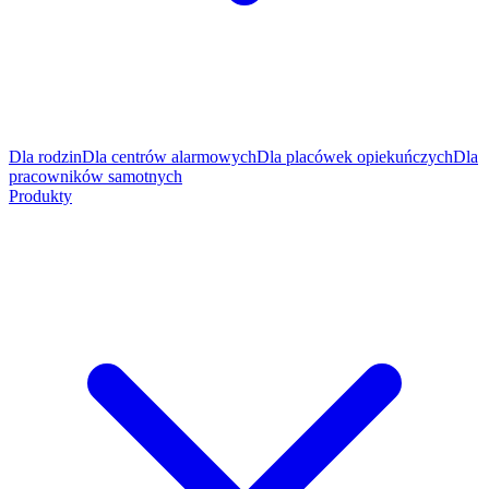
Dla rodzin
Dla centrów alarmowych
Dla placówek opiekuńczych
Dla
pracowników samotnych
Produkty