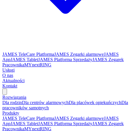
JAMES TeleCare Platforma
JAMES Zegarki alarmowe
JAMES
App
JAMES Tablet
JAMES Platforma Sprzedaży
JAMES Zegarek
Pracownika
MYnextRING
Usługi
O nas
Aktualności
Kontakt
Rozwiązania
Dla rodzin
Dla centrów alarmowych
Dla placówek opiekuńczych
Dla
pracowników samotnych
Produkty
JAMES TeleCare Platforma
JAMES Zegarki alarmowe
JAMES
App
JAMES Tablet
JAMES Platforma Sprzedaży
JAMES Zegarek
Pracownika
MYnextRING