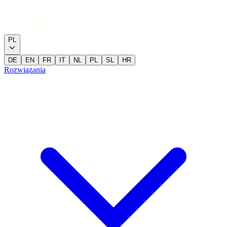
PL
DE
EN
FR
IT
NL
PL
SL
HR
Rozwiązania