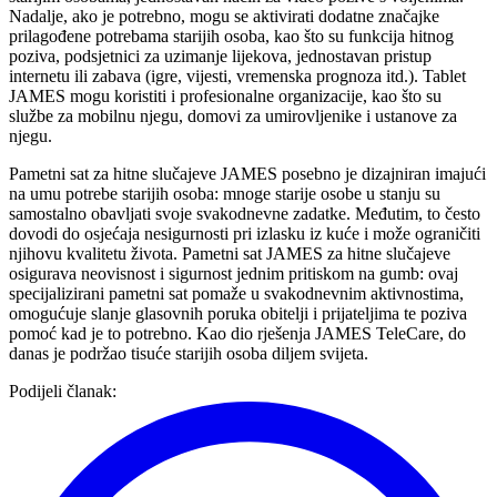
Nadalje, ako je potrebno, mogu se aktivirati dodatne značajke
prilagođene potrebama starijih osoba, kao što su funkcija hitnog
poziva, podsjetnici za uzimanje lijekova, jednostavan pristup
internetu ili zabava (igre, vijesti, vremenska prognoza itd.). Tablet
JAMES mogu koristiti i profesionalne organizacije, kao što su
službe za mobilnu njegu, domovi za umirovljenike i ustanove za
njegu.
Pametni sat za hitne slučajeve JAMES posebno je dizajniran imajući
na umu potrebe starijih osoba: mnoge starije osobe u stanju su
samostalno obavljati svoje svakodnevne zadatke. Međutim, to često
dovodi do osjećaja nesigurnosti pri izlasku iz kuće i može ograničiti
njihovu kvalitetu života. Pametni sat JAMES za hitne slučajeve
osigurava neovisnost i sigurnost jednim pritiskom na gumb: ovaj
specijalizirani pametni sat pomaže u svakodnevnim aktivnostima,
omogućuje slanje glasovnih poruka obitelji i prijateljima te poziva
pomoć kad je to potrebno. Kao dio rješenja JAMES TeleCare, do
danas je podržao tisuće starijih osoba diljem svijeta.
Podijeli članak
: