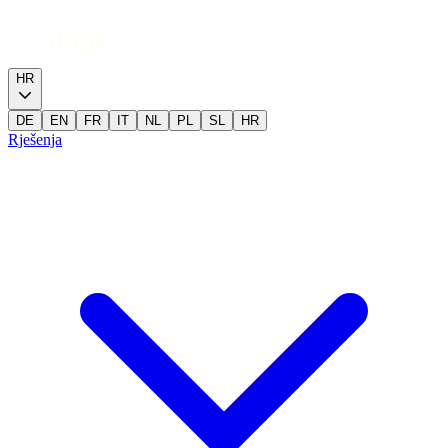
HR
DE
EN
FR
IT
NL
PL
SL
HR
Rješenja