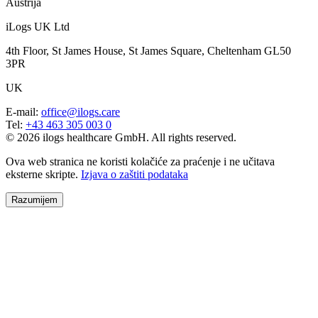
Austrija
iLogs UK Ltd
4th Floor, St James House, St James Square, Cheltenham GL50
3PR
UK
E-mail
:
office@ilogs.care
Tel
:
+43 463 305 003 0
© 2026 ilogs healthcare GmbH. All rights reserved.
Ova web stranica ne koristi kolačiće za praćenje i ne učitava
eksterne skripte.
Izjava o zaštiti podataka
Razumijem