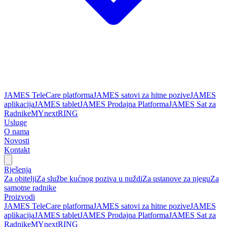
JAMES TeleCare platforma
JAMES satovi za hitne pozive
JAMES
aplikacija
JAMES tablet
JAMES Prodajna Platforma
JAMES Sat za
Radnike
MYnextRING
Usluge
O nama
Novosti
Kontakt
Rješenja
Za obitelji
Za službe kućnog poziva u nuždi
Za ustanove za njegu
Za
samotne radnike
Proizvodi
JAMES TeleCare platforma
JAMES satovi za hitne pozive
JAMES
aplikacija
JAMES tablet
JAMES Prodajna Platforma
JAMES Sat za
Radnike
MYnextRING