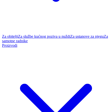
Za obitelji
Za službe kućnog poziva u nuždi
Za ustanove za njegu
Za
samotne radnike
Proizvodi