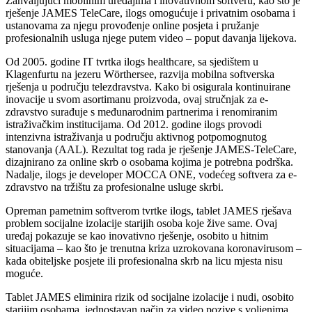
Zahvaljujući mobilnim uređajima i inovativnom softveru, kao što je
rješenje JAMES TeleCare, ilogs omogućuje i privatnim osobama i
ustanovama za njegu provođenje online posjeta i pružanje
profesionalnih usluga njege putem video – poput davanja lijekova.
Od 2005. godine IT tvrtka ilogs healthcare, sa sjedištem u
Klagenfurtu na jezeru Wörthersee, razvija mobilna softverska
rješenja u području telezdravstva. Kako bi osigurala kontinuirane
inovacije u svom asortimanu proizvoda, ovaj stručnjak za e-
zdravstvo surađuje s međunarodnim partnerima i renomiranim
istraživačkim institucijama. Od 2012. godine ilogs provodi
intenzivna istraživanja u području aktivnog potpomognutog
stanovanja (AAL). Rezultat tog rada je rješenje JAMES-TeleCare,
dizajnirano za online skrb o osobama kojima je potrebna podrška.
Nadalje, ilogs je developer MOCCA ONE, vodećeg softvera za e-
zdravstvo na tržištu za profesionalne usluge skrbi.
Opreman pametnim softverom tvrtke ilogs, tablet JAMES rješava
problem socijalne izolacije starijih osoba koje žive same. Ovaj
uređaj pokazuje se kao inovativno rješenje, osobito u hitnim
situacijama – kao što je trenutna kriza uzrokovana koronavirusom –
kada obiteljske posjete ili profesionalna skrb na licu mjesta nisu
moguće.
Tablet JAMES eliminira rizik od socijalne izolacije i nudi, osobito
starijim osobama, jednostavan način za video pozive s voljenima.