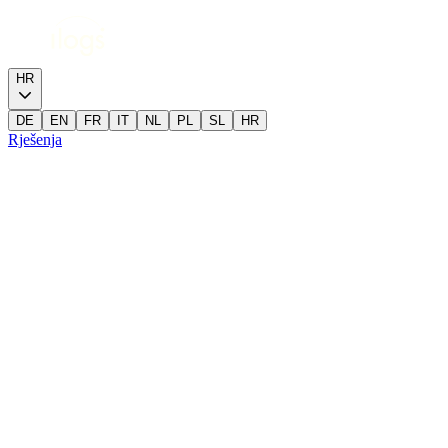
HR
DE
EN
FR
IT
NL
PL
SL
HR
Rješenja