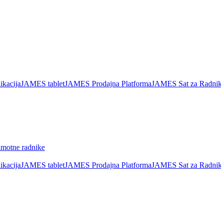
kacija
JAMES tablet
JAMES Prodajna Platforma
JAMES Sat za Radni
amotne radnike
kacija
JAMES tablet
JAMES Prodajna Platforma
JAMES Sat za Radni