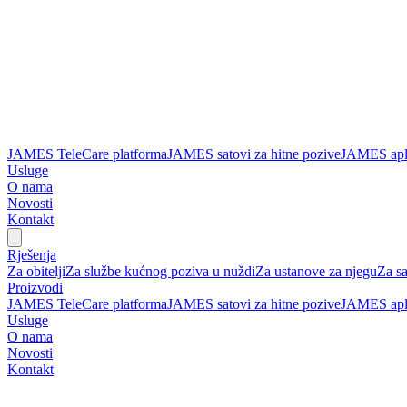
JAMES TeleCare platforma
JAMES satovi za hitne pozive
JAMES apli
Usluge
O nama
Novosti
Kontakt
Rješenja
Za obitelji
Za službe kućnog poziva u nuždi
Za ustanove za njegu
Za s
Proizvodi
JAMES TeleCare platforma
JAMES satovi za hitne pozive
JAMES apli
Usluge
O nama
Novosti
Kontakt