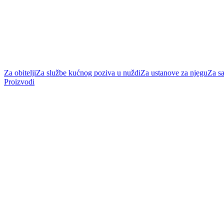
Za obitelji
Za službe kućnog poziva u nuždi
Za ustanove za njegu
Za s
Proizvodi