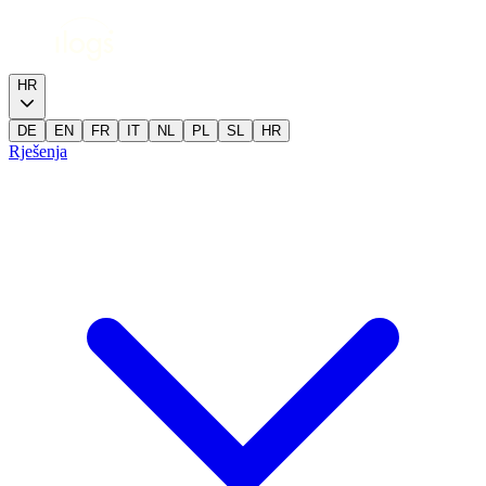
HR
DE
EN
FR
IT
NL
PL
SL
HR
Rješenja