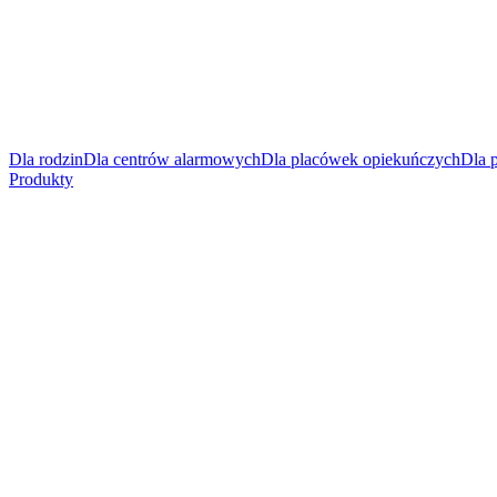
Dla rodzin
Dla centrów alarmowych
Dla placówek opiekuńczych
Dla 
Produkty