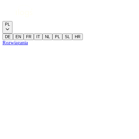
PL
DE
EN
FR
IT
NL
PL
SL
HR
Rozwiązania