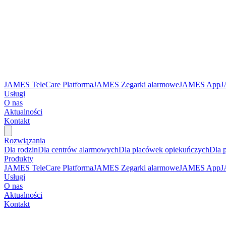
JAMES TeleCare Platforma
JAMES Zegarki alarmowe
JAMES App
J
Usługi
O nas
Aktualności
Kontakt
Rozwiązania
Dla rodzin
Dla centrów alarmowych
Dla placówek opiekuńczych
Dla 
Produkty
JAMES TeleCare Platforma
JAMES Zegarki alarmowe
JAMES App
J
Usługi
O nas
Aktualności
Kontakt