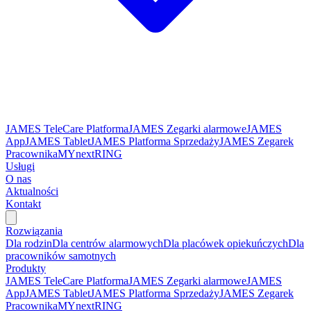
JAMES TeleCare Platforma
JAMES Zegarki alarmowe
JAMES
App
JAMES Tablet
JAMES Platforma Sprzedaży
JAMES Zegarek
Pracownika
MYnextRING
Usługi
O nas
Aktualności
Kontakt
Rozwiązania
Dla rodzin
Dla centrów alarmowych
Dla placówek opiekuńczych
Dla
pracowników samotnych
Produkty
JAMES TeleCare Platforma
JAMES Zegarki alarmowe
JAMES
App
JAMES Tablet
JAMES Platforma Sprzedaży
JAMES Zegarek
Pracownika
MYnextRING