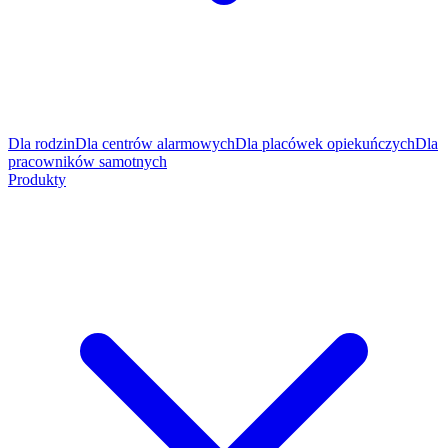
Dla rodzin
Dla centrów alarmowych
Dla placówek opiekuńczych
Dla
pracowników samotnych
Produkty