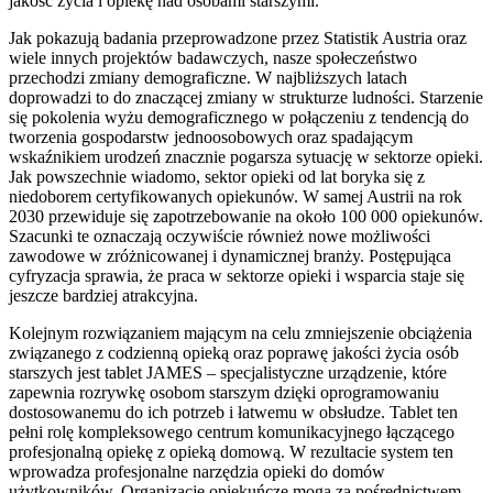
jakość życia i opiekę nad osobami starszymi.
Jak pokazują badania przeprowadzone przez Statistik Austria oraz
wiele innych projektów badawczych, nasze społeczeństwo
przechodzi zmiany demograficzne. W najbliższych latach
doprowadzi to do znaczącej zmiany w strukturze ludności. Starzenie
się pokolenia wyżu demograficznego w połączeniu z tendencją do
tworzenia gospodarstw jednoosobowych oraz spadającym
wskaźnikiem urodzeń znacznie pogarsza sytuację w sektorze opieki.
Jak powszechnie wiadomo, sektor opieki od lat boryka się z
niedoborem certyfikowanych opiekunów. W samej Austrii na rok
2030 przewiduje się zapotrzebowanie na około 100 000 opiekunów.
Szacunki te oznaczają oczywiście również nowe możliwości
zawodowe w zróżnicowanej i dynamicznej branży. Postępująca
cyfryzacja sprawia, że praca w sektorze opieki i wsparcia staje się
jeszcze bardziej atrakcyjna.
Kolejnym rozwiązaniem mającym na celu zmniejszenie obciążenia
związanego z codzienną opieką oraz poprawę jakości życia osób
starszych jest tablet JAMES – specjalistyczne urządzenie, które
zapewnia rozrywkę osobom starszym dzięki oprogramowaniu
dostosowanemu do ich potrzeb i łatwemu w obsłudze. Tablet ten
pełni rolę kompleksowego centrum komunikacyjnego łączącego
profesjonalną opiekę z opieką domową. W rezultacie system ten
wprowadza profesjonalne narzędzia opieki do domów
użytkowników. Organizacje opiekuńcze mogą za pośrednictwem