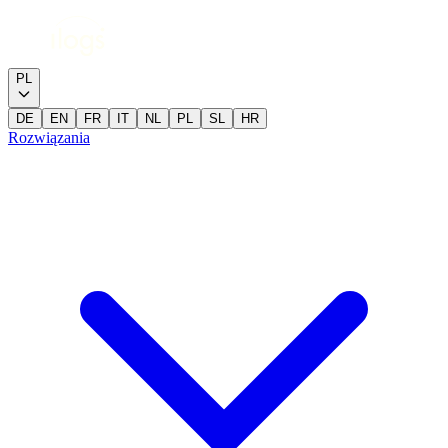
PL
DE
EN
FR
IT
NL
PL
SL
HR
Rozwiązania