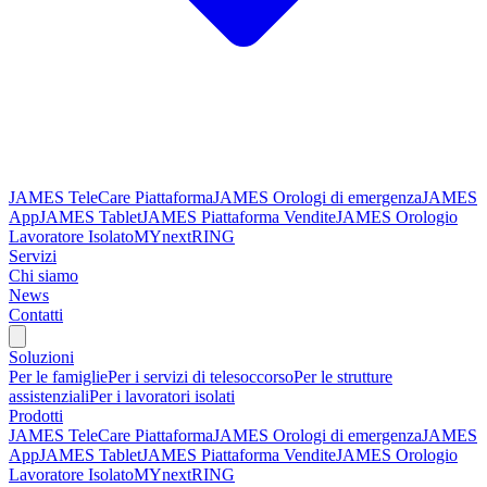
JAMES TeleCare Piattaforma
JAMES Orologi di emergenza
JAMES
App
JAMES Tablet
JAMES Piattaforma Vendite
JAMES Orologio
Lavoratore Isolato
MYnextRING
Servizi
Chi siamo
News
Contatti
Soluzioni
Per le famiglie
Per i servizi di telesoccorso
Per le strutture
assistenziali
Per i lavoratori isolati
Prodotti
JAMES TeleCare Piattaforma
JAMES Orologi di emergenza
JAMES
App
JAMES Tablet
JAMES Piattaforma Vendite
JAMES Orologio
Lavoratore Isolato
MYnextRING