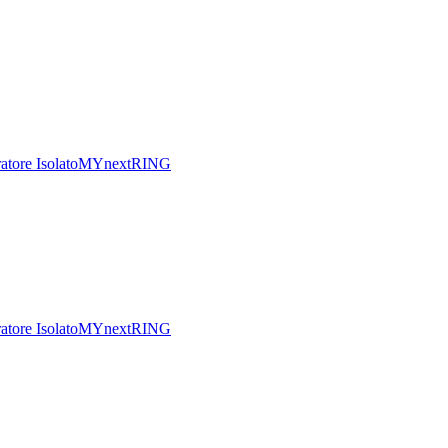
tore Isolato
MYnextRING
tore Isolato
MYnextRING