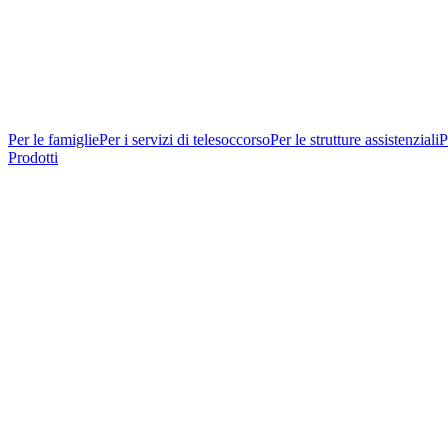
Per le famiglie
Per i servizi di telesoccorso
Per le strutture assistenziali
P
Prodotti