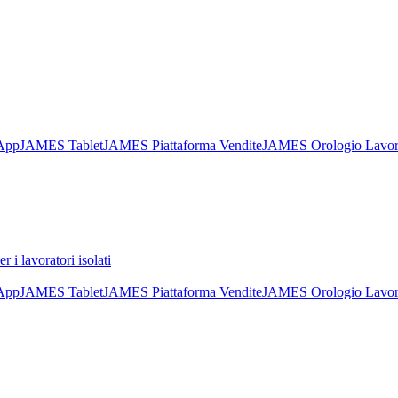
App
JAMES Tablet
JAMES Piattaforma Vendite
JAMES Orologio Lavora
er i lavoratori isolati
App
JAMES Tablet
JAMES Piattaforma Vendite
JAMES Orologio Lavora