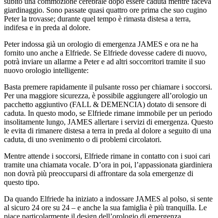
subito una commozione cerebrale dopo essere caduta mentre faceva
giardinaggio. Sono passate quasi quattro ore prima che suo cugino
Peter la trovasse; durante quel tempo è rimasta distesa a terra,
indifesa e in preda al dolore.
Peter indossa già un orologio di emergenza JAMES e ora ne ha
fornito uno anche a Elfriede. Se Elfriede dovesse cadere di nuovo,
potrà inviare un allarme a Peter e ad altri soccorritori tramite il suo
nuovo orologio intelligente:
Basta premere rapidamente il pulsante rosso per chiamare i soccorsi.
Per una maggiore sicurezza, è possibile aggiungere all’orologio un
pacchetto aggiuntivo (FALL & DEMENCIA) dotato di sensore di
caduta. In questo modo, se Elfriede rimane immobile per un periodo
insolitamente lungo, JAMES allertare i servizi di emergenza. Questo
le evita di rimanere distesa a terra in preda al dolore a seguito di una
caduta, di uno svenimento o di problemi circolatori.
Mentre attende i soccorsi, Elfriede rimane in contatto con i suoi cari
tramite una chiamata vocale. D’ora in poi, l’appassionata giardiniera
non dovrà più preoccuparsi di affrontare da sola emergenze di
questo tipo.
Da quando Elfriede ha iniziato a indossare JAMES al polso, si sente
al sicuro 24 ore su 24 – e anche la sua famiglia è più tranquilla. Le
piace particolarmente il design dell’orologio di emergenza.