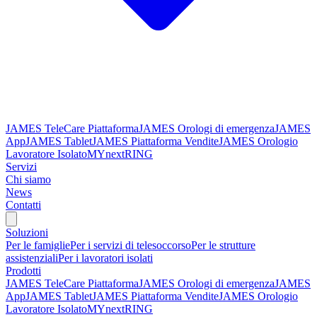
JAMES TeleCare Piattaforma
JAMES Orologi di emergenza
JAMES
App
JAMES Tablet
JAMES Piattaforma Vendite
JAMES Orologio
Lavoratore Isolato
MYnextRING
Servizi
Chi siamo
News
Contatti
Soluzioni
Per le famiglie
Per i servizi di telesoccorso
Per le strutture
assistenziali
Per i lavoratori isolati
Prodotti
JAMES TeleCare Piattaforma
JAMES Orologi di emergenza
JAMES
App
JAMES Tablet
JAMES Piattaforma Vendite
JAMES Orologio
Lavoratore Isolato
MYnextRING