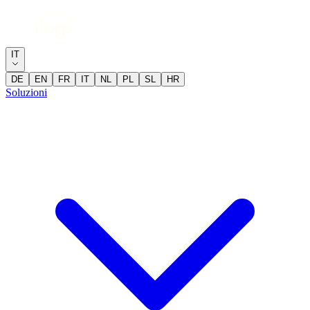
IT
DE
EN
FR
IT
NL
PL
SL
HR
Soluzioni