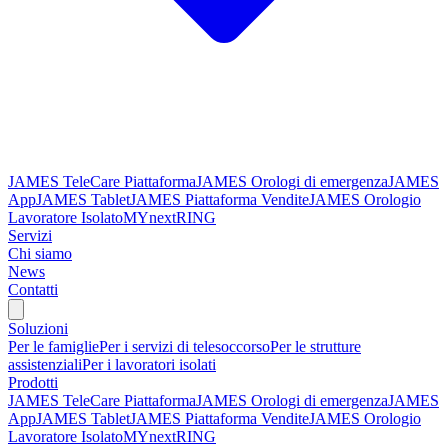
JAMES TeleCare Piattaforma
JAMES Orologi di emergenza
JAMES
App
JAMES Tablet
JAMES Piattaforma Vendite
JAMES Orologio
Lavoratore Isolato
MYnextRING
Servizi
Chi siamo
News
Contatti
Soluzioni
Per le famiglie
Per i servizi di telesoccorso
Per le strutture
assistenziali
Per i lavoratori isolati
Prodotti
JAMES TeleCare Piattaforma
JAMES Orologi di emergenza
JAMES
App
JAMES Tablet
JAMES Piattaforma Vendite
JAMES Orologio
Lavoratore Isolato
MYnextRING