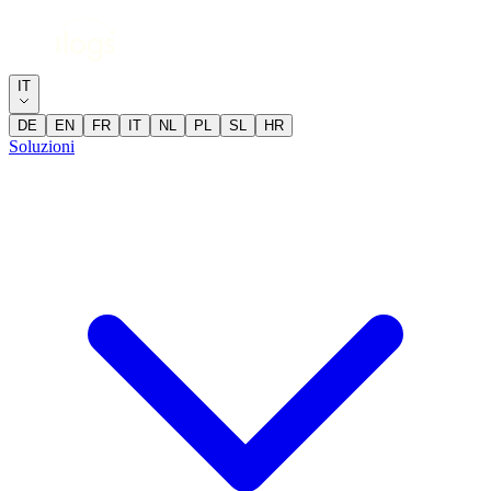
IT
DE
EN
FR
IT
NL
PL
SL
HR
Soluzioni