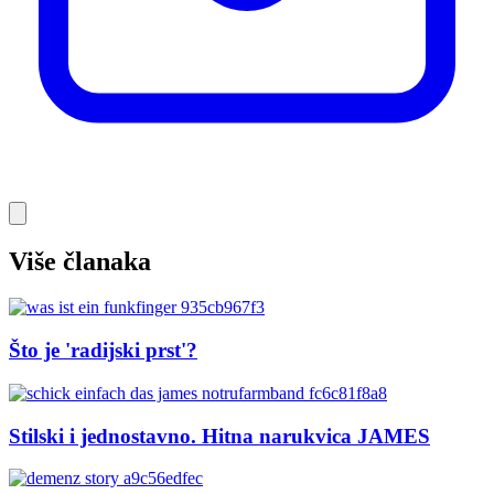
Više članaka
Što je 'radijski prst'?
Stilski i jednostavno. Hitna narukvica JAMES