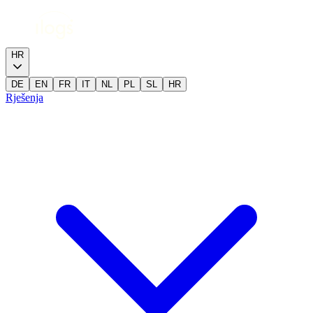
HR
DE
EN
FR
IT
NL
PL
SL
HR
Rješenja