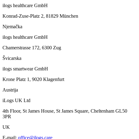
ilogs healthcare GmbH
Konrad-Zuse-Platz 2, 81829 München
Njemačka
ilogs healthcare GmbH
Chamerstrasse 172, 6300 Zug
Švicarska
ilogs smartwear GmbH
Krone Platz 1, 9020 Klagenfurt
Austrija
iLogs UK Ltd
4th Floor, St James House, St James Square, Cheltenham GL50
3PR
UK
E-mail
:
office@ilogs.care