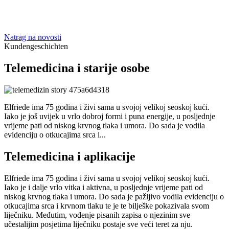
Natrag na novosti
Kundengeschichten
Telemedicina i starije osobe
Elfriede ima 75 godina i živi sama u svojoj velikoj seoskoj kući.
Iako je još uvijek u vrlo dobroj formi i puna energije, u posljednje
vrijeme pati od niskog krvnog tlaka i umora. Do sada je vodila
evidenciju o otkucajima srca i...
Telemedicina i aplikacije
Elfriede ima 75 godina i živi sama u svojoj velikoj seoskoj kući.
Iako je i dalje vrlo vitka i aktivna, u posljednje vrijeme pati od
niskog krvnog tlaka i umora. Do sada je pažljivo vodila evidenciju o
otkucajima srca i krvnom tlaku te je te bilješke pokazivala svom
liječniku. Međutim, vođenje pisanih zapisa o njezinim sve
učestalijim posjetima liječniku postaje sve veći teret za nju.