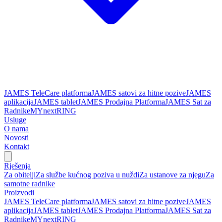
JAMES TeleCare platforma
JAMES satovi za hitne pozive
JAMES
aplikacija
JAMES tablet
JAMES Prodajna Platforma
JAMES Sat za
Radnike
MYnextRING
Usluge
O nama
Novosti
Kontakt
Rješenja
Za obitelji
Za službe kućnog poziva u nuždi
Za ustanove za njegu
Za
samotne radnike
Proizvodi
JAMES TeleCare platforma
JAMES satovi za hitne pozive
JAMES
aplikacija
JAMES tablet
JAMES Prodajna Platforma
JAMES Sat za
Radnike
MYnextRING