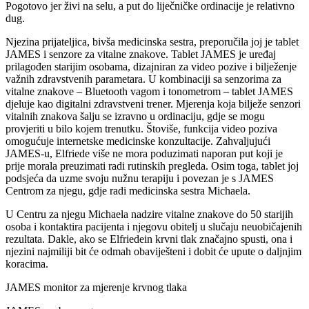
Pogotovo jer živi na selu, a put do liječničke ordinacije je relativno
dug.
Njezina prijateljica, bivša medicinska sestra, preporučila joj je tablet
JAMES i senzore za vitalne znakove. Tablet JAMES je uređaj
prilagođen starijim osobama, dizajniran za video pozive i bilježenje
važnih zdravstvenih parametara. U kombinaciji sa senzorima za
vitalne znakove – Bluetooth vagom i tonometrom – tablet JAMES
djeluje kao digitalni zdravstveni trener. Mjerenja koja bilježe senzori
vitalnih znakova šalju se izravno u ordinaciju, gdje se mogu
provjeriti u bilo kojem trenutku. Štoviše, funkcija video poziva
omogućuje internetske medicinske konzultacije. Zahvaljujući
JAMES-u, Elfriede više ne mora poduzimati naporan put koji je
prije morala preuzimati radi rutinskih pregleda. Osim toga, tablet joj
podsjeća da uzme svoju nužnu terapiju i povezan je s JAMES
Centrom za njegu, gdje radi medicinska sestra Michaela.
U Centru za njegu Michaela nadzire vitalne znakove do 50 starijih
osoba i kontaktira pacijenta i njegovu obitelj u slučaju neuobičajenih
rezultata. Dakle, ako se Elfriedein krvni tlak značajno spusti, ona i
njezini najmiliji bit će odmah obaviješteni i dobit će upute o daljnjim
koracima.
JAMES monitor za mjerenje krvnog tlaka