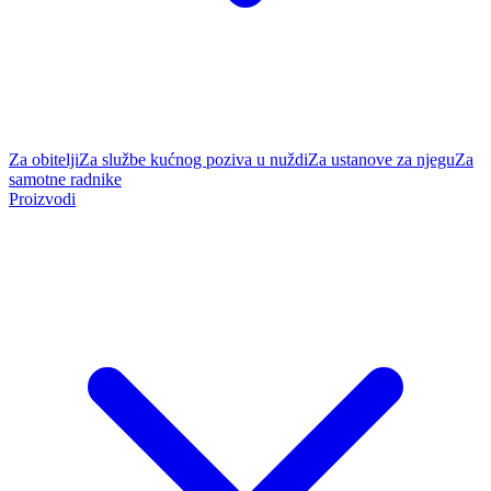
Za obitelji
Za službe kućnog poziva u nuždi
Za ustanove za njegu
Za
samotne radnike
Proizvodi