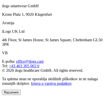
ilogs smartwear GmbH
Krone Platz 1, 9020 Klagenfurt
Avstrija
iLogs UK Ltd
4th Floor, St James House, St James Square, Cheltenham GL50
3PR
VB
E-pošta
:
office@ilogs.care
Tel
:
+43 463 305 003 0
© 2026 ilogs healthcare GmbH. All rights reserved.
Ta spletna stran ne uporablja sledilnih piškotkov in ne nalaga
zunanjih skriptov.
Izjava o varstvu podatkov
Razumem