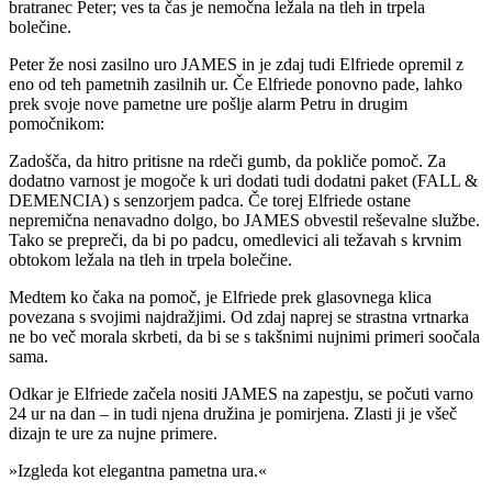
bratranec Peter; ves ta čas je nemočna ležala na tleh in trpela
bolečine.
Peter že nosi zasilno uro JAMES in je zdaj tudi Elfriede opremil z
eno od teh pametnih zasilnih ur. Če Elfriede ponovno pade, lahko
prek svoje nove pametne ure pošlje alarm Petru in drugim
pomočnikom:
Zadošča, da hitro pritisne na rdeči gumb, da pokliče pomoč. Za
dodatno varnost je mogoče k uri dodati tudi dodatni paket (FALL &
DEMENCIA) s senzorjem padca. Če torej Elfriede ostane
nepremična nenavadno dolgo, bo JAMES obvestil reševalne službe.
Tako se prepreči, da bi po padcu, omedlevici ali težavah s krvnim
obtokom ležala na tleh in trpela bolečine.
Medtem ko čaka na pomoč, je Elfriede prek glasovnega klica
povezana s svojimi najdražjimi. Od zdaj naprej se strastna vrtnarka
ne bo več morala skrbeti, da bi se s takšnimi nujnimi primeri soočala
sama.
Odkar je Elfriede začela nositi JAMES na zapestju, se počuti varno
24 ur na dan – in tudi njena družina je pomirjena. Zlasti ji je všeč
dizajn te ure za nujne primere.
»Izgleda kot elegantna pametna ura.«