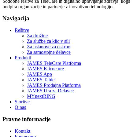
Sodobne rešitve za TeleCare in digitalno upravljanje zdravja. ilogs
podpira organizacije in partnerje z inovativno tehnologijo.
Navigacija
Rešitve
Za družine
Za službe za klic v sili
Za ustanove za oskrbo
Za samostojne delavce
Produkti
JAMES TeleCare Platforma
JAMES Klicne ure
JAMES App
JAMES Tablet
JAMES Prodajna Platforma
JAMES Ura za Delavce
MYnextRING
Storitve
O nas
Pravne informacije
Kontakt
Impressum