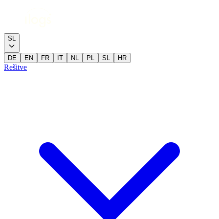
SL
DE
EN
FR
IT
NL
PL
SL
HR
Rešitve