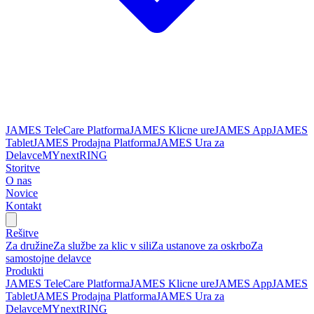
JAMES TeleCare Platforma
JAMES Klicne ure
JAMES App
JAMES
Tablet
JAMES Prodajna Platforma
JAMES Ura za
Delavce
MYnextRING
Storitve
O nas
Novice
Kontakt
Rešitve
Za družine
Za službe za klic v sili
Za ustanove za oskrbo
Za
samostojne delavce
Produkti
JAMES TeleCare Platforma
JAMES Klicne ure
JAMES App
JAMES
Tablet
JAMES Prodajna Platforma
JAMES Ura za
Delavce
MYnextRING