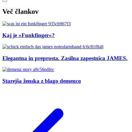
Več člankov
Kaj je »Funkfinger«?
Elegantna in preprosta. Zasilna zapestnica JAMES.
Starejša ženska z blago demenco