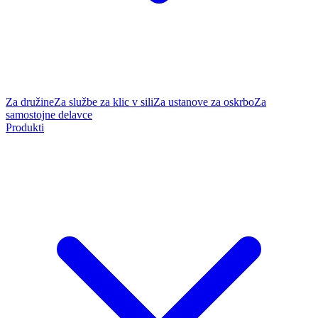
Za družine
Za službe za klic v sili
Za ustanove za oskrbo
Za
samostojne delavce
Produkti