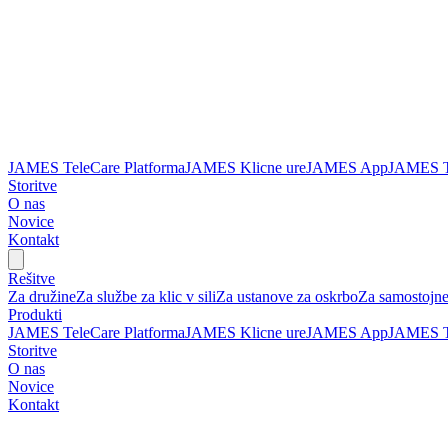
JAMES TeleCare Platforma
JAMES Klicne ure
JAMES App
JAMES T
Storitve
O nas
Novice
Kontakt
Rešitve
Za družine
Za službe za klic v sili
Za ustanove za oskrbo
Za samostojne
Produkti
JAMES TeleCare Platforma
JAMES Klicne ure
JAMES App
JAMES T
Storitve
O nas
Novice
Kontakt