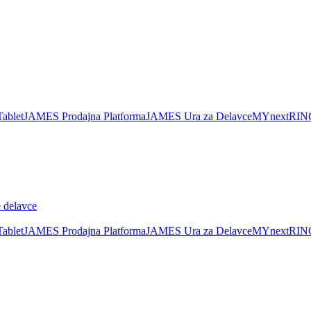
ablet
JAMES Prodajna Platforma
JAMES Ura za Delavce
MYnextRIN
 delavce
ablet
JAMES Prodajna Platforma
JAMES Ura za Delavce
MYnextRIN