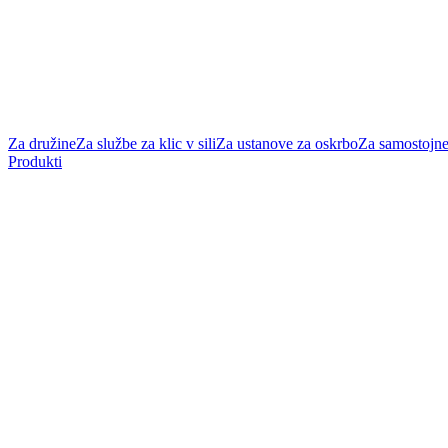
Za družine
Za službe za klic v sili
Za ustanove za oskrbo
Za samostojne
Produkti