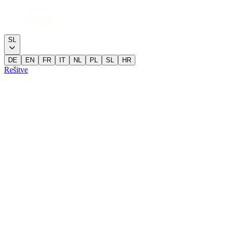
SL
DE
EN
FR
IT
NL
PL
SL
HR
Rešitve