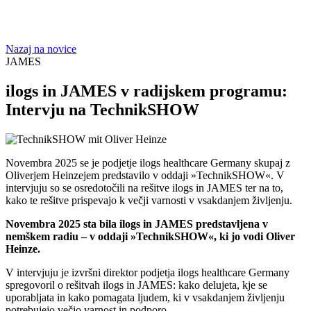
Nazaj na novice
JAMES
ilogs in JAMES v radijskem programu:
Intervju na TechnikSHOW
Novembra 2025 se je podjetje ilogs healthcare Germany skupaj z
Oliverjem Heinzejem predstavilo v oddaji »TechnikSHOW«. V
intervjuju so se osredotočili na rešitve ilogs in JAMES ter na to,
kako te rešitve prispevajo k večji varnosti v vsakdanjem življenju.
Novembra 2025 sta bila ilogs in JAMES predstavljena v
nemškem radiu – v oddaji »TechnikSHOW«, ki jo vodi Oliver
Heinze.
V intervjuju je izvršni direktor podjetja ilogs healthcare Germany
spregovoril o rešitvah ilogs in JAMES: kako delujeta, kje se
uporabljata in kako pomagata ljudem, ki v vsakdanjem življenju
potrebujejo večjo varnost in podporo.