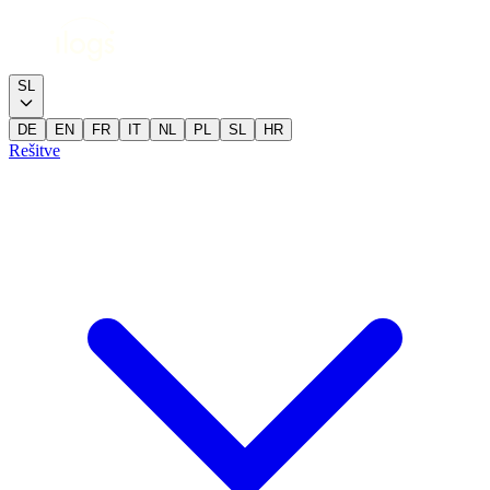
SL
DE
EN
FR
IT
NL
PL
SL
HR
Rešitve