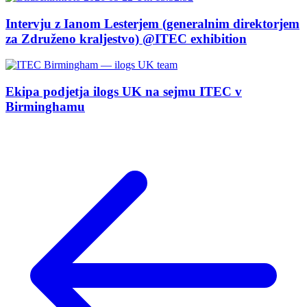
Intervju z Ianom Lesterjem (generalnim direktorjem
za Združeno kraljestvo) @ITEC exhibition
Ekipa podjetja ilogs UK na sejmu ITEC v
Birminghamu