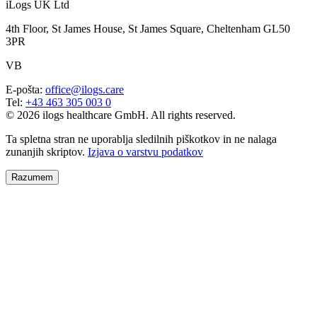
iLogs UK Ltd
4th Floor, St James House, St James Square, Cheltenham GL50
3PR
VB
E-pošta
:
office@ilogs.care
Tel
:
+43 463 305 003 0
© 2026 ilogs healthcare GmbH. All rights reserved.
Ta spletna stran ne uporablja sledilnih piškotkov in ne nalaga
zunanjih skriptov.
Izjava o varstvu podatkov
Razumem