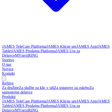
JAMES TeleCare Platforma
JAMES Klicne ure
JAMES App
JAMES
Tablet
JAMES Prodajna Platforma
JAMES Ura za
Delavce
MYnextRING
Storitve
O nas
Novice
Kontakt
Rešitve
Za družine
Za službe za klic v sili
Za ustanove za oskrbo
Za
samostojne delavce
Produkti
JAMES TeleCare Platforma
JAMES Klicne ure
JAMES App
JAMES
Tablet
JAMES Prodajna Platforma
JAMES Ura za
Delavce
MYnextRING