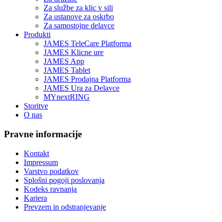
Za službe za klic v sili
Za ustanove za oskrbo
Za samostojne delavce
Produkti
JAMES TeleCare Platforma
JAMES Klicne ure
JAMES App
JAMES Tablet
JAMES Prodajna Platforma
JAMES Ura za Delavce
MYnextRING
Storitve
O nas
Pravne informacije
Kontakt
Impressum
Varstvo podatkov
Splošni pogoji poslovanja
Kodeks ravnanja
Kariera
Prevzem in odstranjevanje