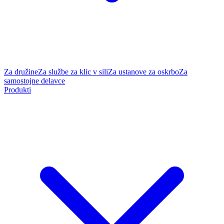
Za družine
Za službe za klic v sili
Za ustanove za oskrbo
Za
samostojne delavce
Produkti