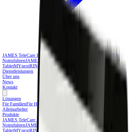
JAMES TeleCare Plattform
JAMES Verkaufsplattform
JAMES
Notrufuhren
JAMES Alleinarbeiteruhr
JAMES App
JAMES
Tablet
MYnextRING
Dienstleistungen
Über uns
News
Kontakt
Lösungen
Für Familien
Für Hausnotrufdienste
Für Pflegeeinrichtungen
Für
Alleinarbeiter
Produkte
JAMES TeleCare Plattform
JAMES Verkaufsplattform
JAMES
Notrufuhren
JAMES Alleinarbeiteruhr
JAMES App
JAMES
Tablet
MYnextRING