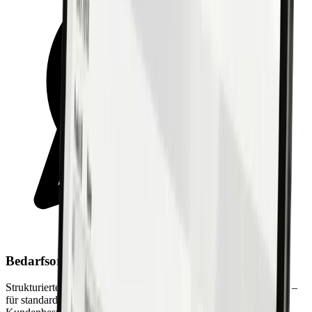
Bedarfsorientierte Beratung
Strukturierte Fragestellung führt den Berater durch das Gespräch –
für standardisierte, qualitativ hochwertige Beratung bei jedem