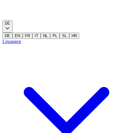
DE
DE
EN
FR
IT
NL
PL
SL
HR
Lösungen