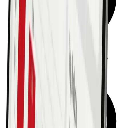
Direkte Anbindung an Ihre Systeme (Notrufzentrale,
Abrechnungssoftware) über offene Schnittstellen