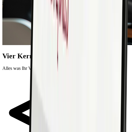
Vier Kernfunktionen, ein Ziel
Alles was Ihr Vertriebsteam im Außendienst braucht.