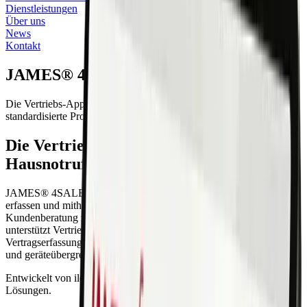
Dienstleistungen
Über uns
News
Kontakt
JAMES® 4SALES
Die Vertriebs-App für den Hausnotruf. Digitale Kundenberatung,
standardisierte Prozesse und sofortige Vertragserfassung.
Die Vertriebs-App für den Bereich
Hausnotruf
JAMES® 4SALES ermöglicht es, Kundenverträge digital zu
erfassen und mithilfe kundenzentrierter Frageführung
Kundenberatung zu standardisieren. Die webbasierte Plattform
unterstützt Vertriebsteams bei der Kundenberatung,
Vertragserfassung und Auftragsabwicklung – standardisiert, effizient
und geräteübergreifend.
Entwickelt von ilogs healthcare, dem Spezialisten für Telecare-
Lösungen.