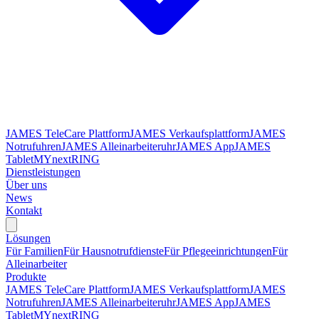
JAMES TeleCare Plattform
JAMES Verkaufsplattform
JAMES
Notrufuhren
JAMES Alleinarbeiteruhr
JAMES App
JAMES
Tablet
MYnextRING
Dienstleistungen
Über uns
News
Kontakt
Lösungen
Für Familien
Für Hausnotrufdienste
Für Pflegeeinrichtungen
Für
Alleinarbeiter
Produkte
JAMES TeleCare Plattform
JAMES Verkaufsplattform
JAMES
Notrufuhren
JAMES Alleinarbeiteruhr
JAMES App
JAMES
Tablet
MYnextRING