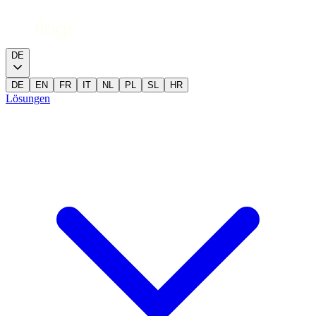
DE
DE
EN
FR
IT
NL
PL
SL
HR
Lösungen