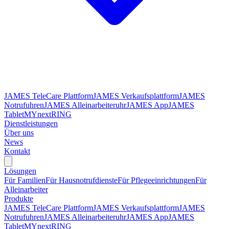
JAMES TeleCare Plattform
JAMES Verkaufsplattform
JAMES
Notrufuhren
JAMES Alleinarbeiteruhr
JAMES App
JAMES
Tablet
MYnextRING
Dienstleistungen
Über uns
News
Kontakt
Lösungen
Für Familien
Für Hausnotrufdienste
Für Pflegeeinrichtungen
Für
Alleinarbeiter
Produkte
JAMES TeleCare Plattform
JAMES Verkaufsplattform
JAMES
Notrufuhren
JAMES Alleinarbeiteruhr
JAMES App
JAMES
Tablet
MYnextRING