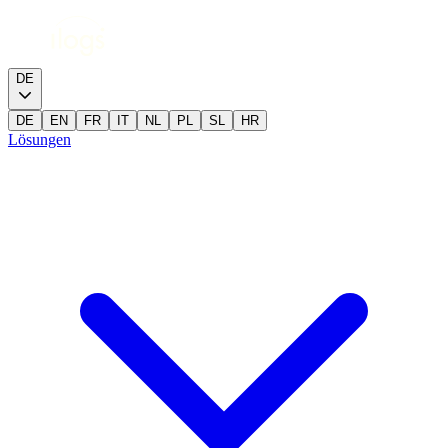
DE
DE
EN
FR
IT
NL
PL
SL
HR
Lösungen