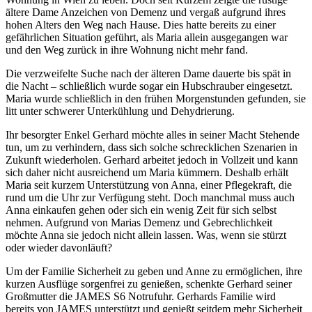
ältere Dame Anzeichen von Demenz und vergaß aufgrund ihres
hohen Alters den Weg nach Hause. Dies hatte bereits zu einer
gefährlichen Situation geführt, als Maria allein ausgegangen war
und den Weg zurück in ihre Wohnung nicht mehr fand.
Die verzweifelte Suche nach der älteren Dame dauerte bis spät in
die Nacht – schließlich wurde sogar ein Hubschrauber eingesetzt.
Maria wurde schließlich in den frühen Morgenstunden gefunden, sie
litt unter schwerer Unterkühlung und Dehydrierung.
Ihr besorgter Enkel Gerhard möchte alles in seiner Macht Stehende
tun, um zu verhindern, dass sich solche schrecklichen Szenarien in
Zukunft wiederholen. Gerhard arbeitet jedoch in Vollzeit und kann
sich daher nicht ausreichend um Maria kümmern. Deshalb erhält
Maria seit kurzem Unterstützung von Anna, einer Pflegekraft, die
rund um die Uhr zur Verfügung steht. Doch manchmal muss auch
Anna einkaufen gehen oder sich ein wenig Zeit für sich selbst
nehmen. Aufgrund von Marias Demenz und Gebrechlichkeit
möchte Anna sie jedoch nicht allein lassen. Was, wenn sie stürzt
oder wieder davonläuft?
Um der Familie Sicherheit zu geben und Anne zu ermöglichen, ihre
kurzen Ausflüge sorgenfrei zu genießen, schenkte Gerhard seiner
Großmutter die JAMES S6 Notrufuhr. Gerhards Familie wird
bereits von JAMES unterstützt und genießt seitdem mehr Sicherheit